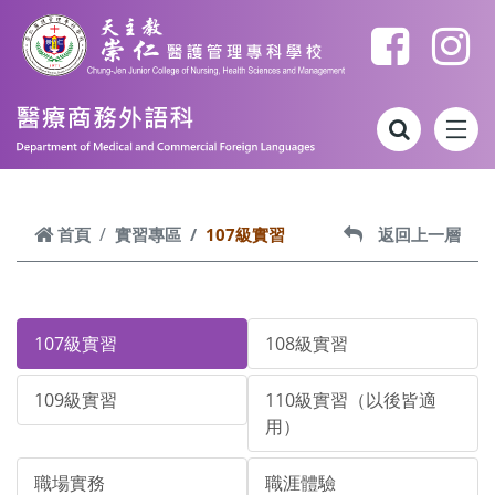
跳到主要內容
首頁
實習專區
107級實習
返回上一層
107級實習
108級實習
109級實習
110級實習（以後皆適
用）
職場實務
職涯體驗